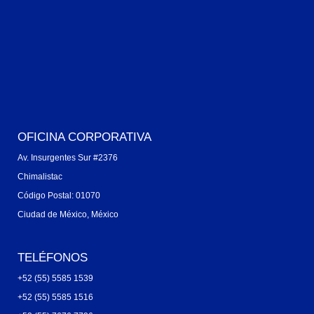
Blog
Contacto
Barrera contra Fuego
Otros Productos
Productos
OFICINA CORPORATIVA
Av. Insurgentes Sur #2376
Chimalistac
Código Postal: 01070
Ciudad de México, México
TELÉFONOS
+52 (55) 5585 1539
+52 (55) 5585 1516